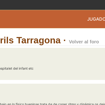
JUGADO
ils Tarragona ·
Volver al foro
spitalet del infant etc
 bajo en lo físico.bueninse trata de de coger ritmo y dinámica os dejo