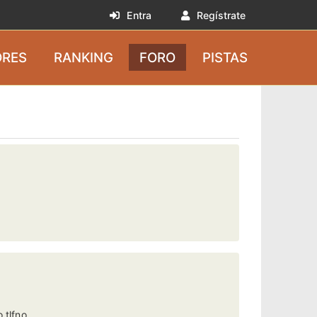
Entra
Regístrate
RES
RANKING
FORO
PISTAS
 tlfno.