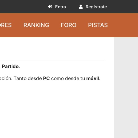
Entra
Regístrate
RES
RANKING
FORO
PISTAS
n
Partido
.
opción. Tanto desde
PC
como desde tu
móvil
.