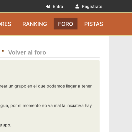
Entra
Regístrate
RES
RANKING
FORO
PISTAS
 ·
Volver al foro
crear un grupo en el que podamos llegar a tener
gue, por el momento no va mal la iniciativa hay
grupo.