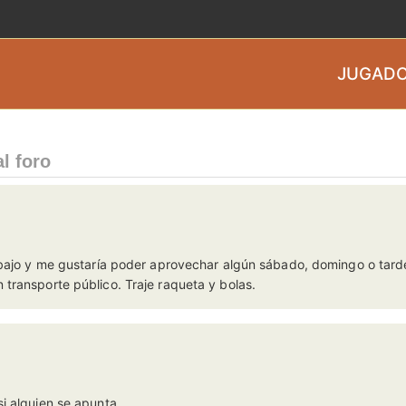
JUGADO
al foro
abajo y me gustaría poder aprovechar algún sábado, domingo o tarde 
transporte público. Traje raqueta y bolas.
i alguien se apunta