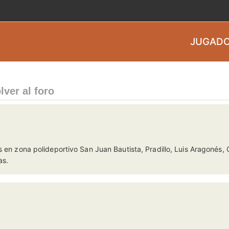
JUGADO
lver al foro
s en zona polideportivo San Juan Bautista, Pradillo, Luis Aragonés,
as.