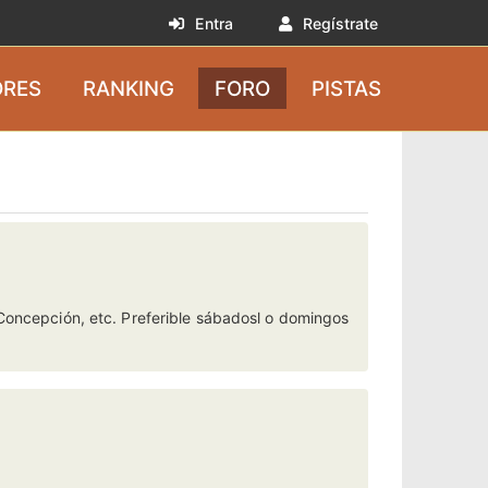
Entra
Regístrate
RES
RANKING
FORO
PISTAS
 Concepción, etc. Preferible sábadosl o domingos