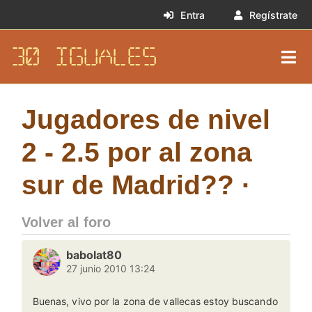
Entra
Regístrate
30 IGUALES
Jugadores de nivel
2 - 2.5 por al zona
sur de Madrid?? ·
Volver al foro
babolat80
27 junio 2010 13:24
Buenas, vivo por la zona de vallecas estoy buscando