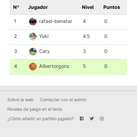
Nº
Jugador
Nivel
Puntos
1
rafael-benatar
4
0
2
Yuki
4.5
0
3
Caty
3
0
4
Albertorgonz
5
0
Sobre la web
Contactar con el admin
Niveles de juego en el tenis
¿Cómo añadir un partido jugado?