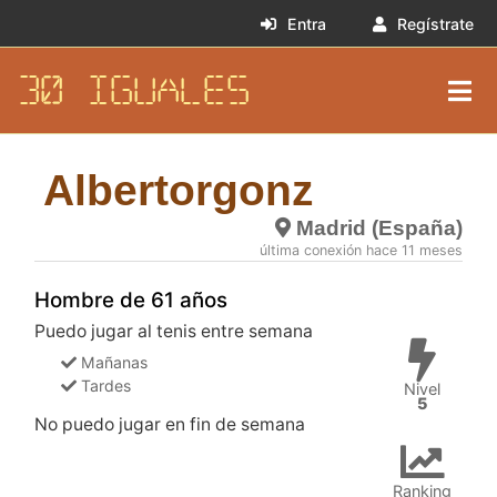
Entra
Regístrate
30 IGUALES
Albertorgonz
Madrid (España)
última conexión hace 11 meses
Hombre de 61 años
Puedo jugar al tenis entre semana
Mañanas
Tardes
Nivel
5
No puedo jugar en fin de semana
Ranking