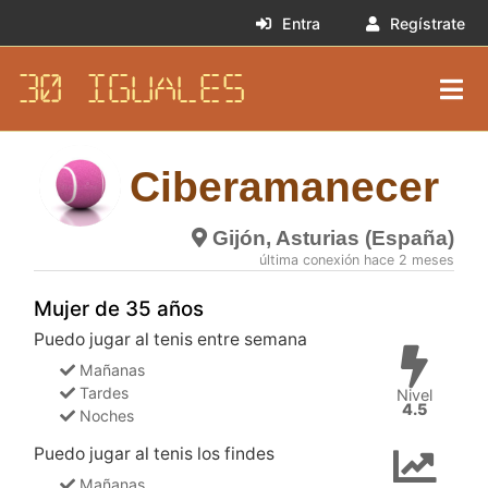
Entra
Regístrate
30 IGUALES
Ciberamanecer
Gijón, Asturias (España)
última conexión hace 2 meses
Mujer de 35 años
Puedo jugar al tenis entre semana
Mañanas
Tardes
Nivel
4.5
Noches
Puedo jugar al tenis los findes
Mañanas