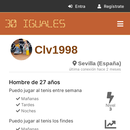
Entra
Regístrate
30 IGUALES
Clv1998
Sevilla (España)
última conexión hace 2 meses
Hombre de 27 años
Puedo jugar al tenis entre semana
Mañanas
Tardes
Nivel
3
Noches
Puedo jugar al tenis los findes
Mañanas