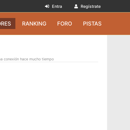
Entra
Regístrate
RES
RANKING
FORO
PISTAS
ma conexión hace mucho tiempo