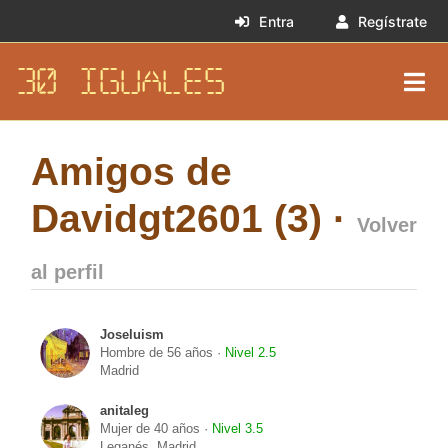
Entra
Regístrate
30 IGUALES
Amigos de
Davidgt2601 (3) ·
Volver
al perfil
Joseluism
Hombre de 56 años ·
Nivel 2.5
Madrid
anitaleg
Mujer de 40 años ·
Nivel 3.5
Leganés, Madrid