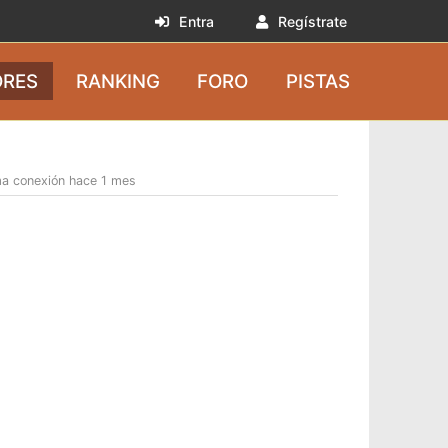
Entra
Regístrate
RES
RANKING
FORO
PISTAS
ma conexión hace 1 mes