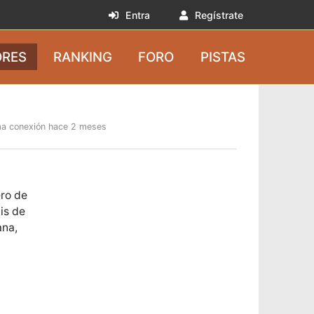
Entra
Regístrate
RES
RANKING
FORO
PISTAS
ma conexión hace 2 meses
ro de
is de
ana,