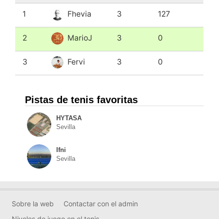
1
Fhevia
3
127
2
MarioJ
3
0
3
Fervi
3
0
Pistas de tenis favoritas
HYTASA
Sevilla
Ifni
Sevilla
Sobre la web
Contactar con el admin
Niveles de juego en el tenis