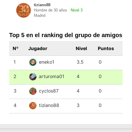
tiziano88
Hombre de 30 años ·
Nivel 3
Madrid
Top 5 en el ranking del grupo de amigos
Nº
Jugador
Nivel
Puntos
1
eneko1
3.5
0
2
arturoma01
4
0
3
cyclos87
4
0
4
tiziano88
3
0