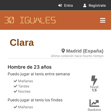
Entra
Regístrate
30 IGUALES
Clara
Madrid (España)
última conexión hace mucho tiempo
Hombre de 23 años
Puedo jugar al tenis entre semana
Mañanas
Tardes
Nivel
1.5
Noches
Puedo jugar al tenis los findes
Mañanas
Ranking