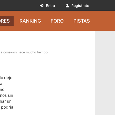
Entra
Regístrate
RES
RANKING
FORO
PISTAS
ma conexión hace mucho tiempo
lo deje
ma
 no
años sin
char un
 podría