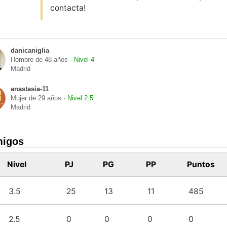
contacta!
danicaniglia
Hombre de 48 años ·
Nivel 4
Madrid
anastasia-11
Mujer de 29 años ·
Nivel 2.5
Madrid
migos
Nivel
PJ
PG
PP
Puntos
3.5
25
13
11
485
2.5
0
0
0
0