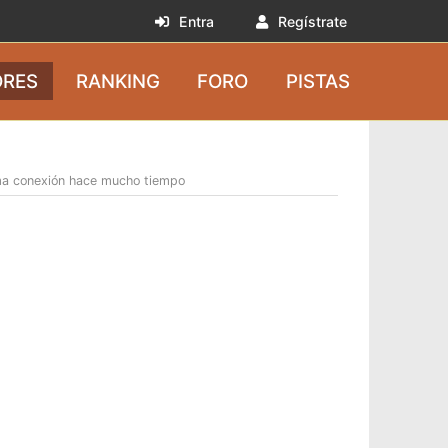
Entra
Regístrate
RES
RANKING
FORO
PISTAS
ma conexión hace mucho tiempo