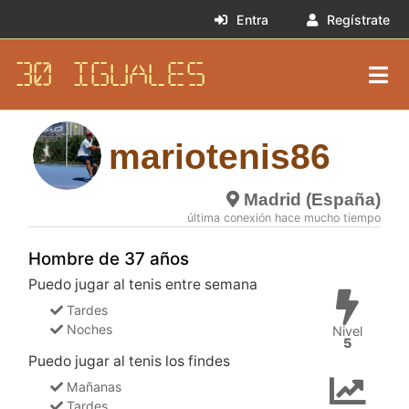
Entra
Regístrate
30 IGUALES
mariotenis86
Madrid (España)
última conexión hace mucho tiempo
Hombre de 37 años
Puedo jugar al tenis entre semana
Tardes
Noches
Nivel
5
Puedo jugar al tenis los findes
Mañanas
Tardes