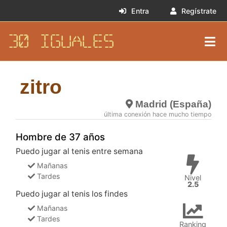
Entra
Regístrate
30 IGUALES
zitro
Madrid (España)
última conexión hace mucho tiempo
Hombre de 37 años
Puedo jugar al tenis entre semana
Mañanas
Tardes
Nivel
2.5
Puedo jugar al tenis los findes
Mañanas
Tardes
Ranking