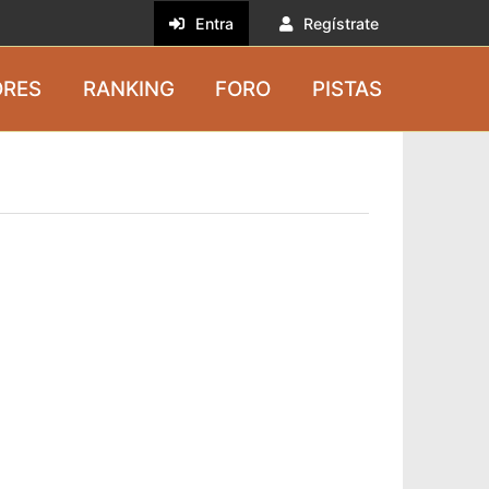
Entra
Regístrate
RES
RANKING
FORO
PISTAS