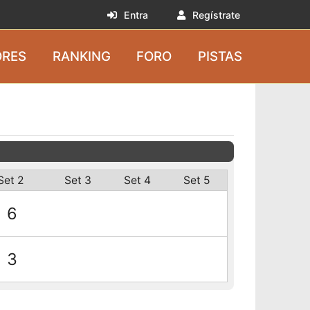
Entra
Regístrate
RES
RANKING
FORO
PISTAS
Set 2
Set 3
Set 4
Set 5
6
3