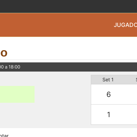
JUGADO
do
00 a 18:00
Set 1
6
1
ntar