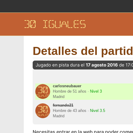
30 IGUALES
Detalles del parti
Jugado en pista dura el
17 agosto 2016
de 17:
carlosneubauer
Hombre de 51 años ·
Nivel 3
Madrid
fernando21
Hombre de 43 años ·
Nivel 3.5
Madrid
Necesitas entrar en la web para poder come