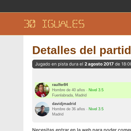
30 IGUALES
Detalles del parti
Jugado en pista dura el
2 agosto 2017
de 18:0
raulfer84
Hombre de 40 años ·
Nivel 3.5
Fuenlabrada, Madrid
davidjmadrid
Hombre de 36 años ·
Nivel 3.5
Madrid
Necesitas entrar en la web para poder come