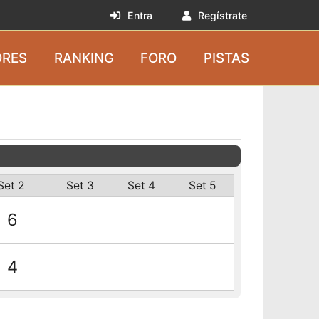
Entra
Regístrate
RES
RANKING
FORO
PISTAS
Set 2
Set 3
Set 4
Set 5
6
4