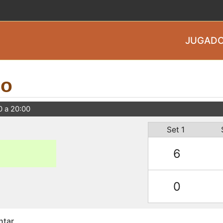
JUGADO
do
0 a 20:00
Set 1
6
0
ntar