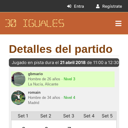
Entra
Regístrate
30 IGUALES
Detalles del partido
Jugado en pista dura el
21 abril 2018
de 11:00 a 12:30
gbmario
Hombre de 26 años ·
Nivel 3
La Nucía, Alicante
romain
Hombre de 34 años ·
Nivel 4
Madrid
Set 1
Set 2
Set 3
Set 4
Set 5