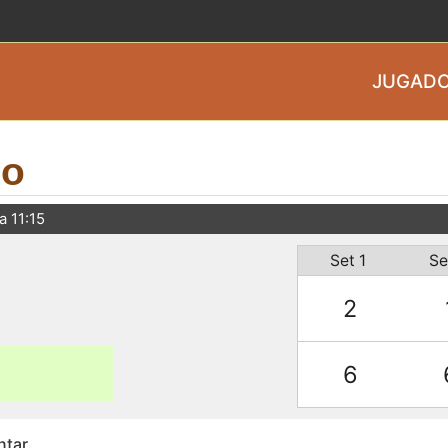
JUGADO
do
a 11:15
Set 1
Se
2
6
ntar