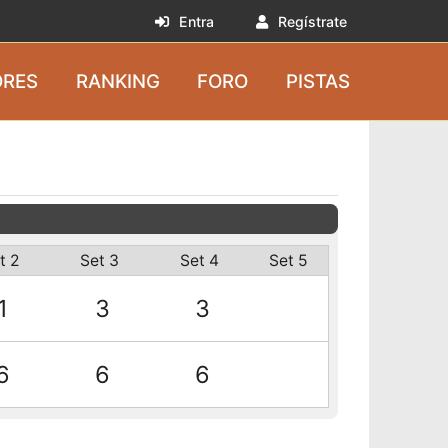
Entra
Regístrate
RES
RANKING
FORO
PISTAS
t 2
Set 3
Set 4
Set 5
1
3
3
6
6
6