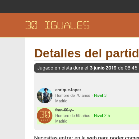
30 IGUALES
Detalles del parti
Jugado en pista dura el
3 junio 2019
de 08:45 
enrique-lopez
Hombre de 70 años ·
Nivel 3
Madrid
fran-60-y--
Hombre de 69 años ·
Nivel 2.5
Madrid
Necesitas entrar en la web para poder come