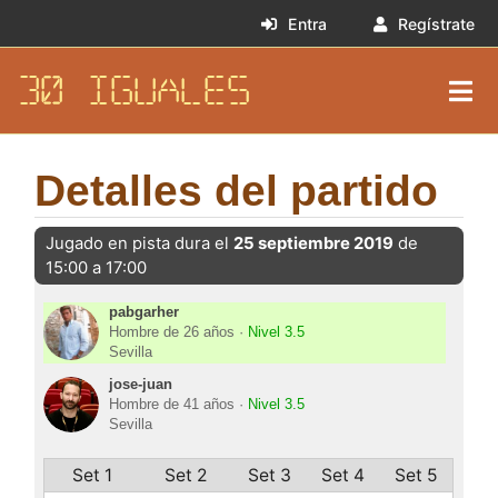
Entra
Regístrate
30 IGUALES
Detalles del partido
Jugado en pista dura el
25 septiembre 2019
de
15:00 a 17:00
pabgarher
Hombre de 26 años ·
Nivel 3.5
Sevilla
jose-juan
Hombre de 41 años ·
Nivel 3.5
Sevilla
Set 1
Set 2
Set 3
Set 4
Set 5