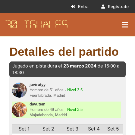
Entra
Regístrate
30 IGUALES
Detalles del partido
Jugado en pista dura el
23 marzo 2024
de 16:00 a
18:30
javirutyy
Hombre de 51 años ·
Nivel 3.5
Fuenlabrada, Madrid
davutem
Hombre de 49 años ·
Nivel 3.5
Majadahonda, Madrid
Set 1
Set 2
Set 3
Set 4
Set 5