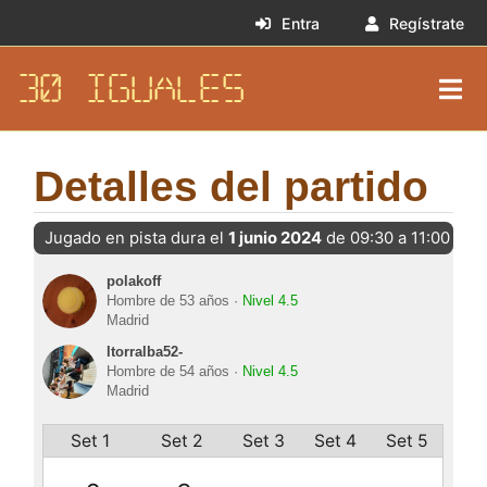
Entra
Regístrate
30 IGUALES
Detalles del partido
Jugado en pista dura el
1 junio 2024
de 09:30 a 11:00
polakoff
Hombre de 53 años ·
Nivel 4.5
Madrid
ltorralba52-
Hombre de 54 años ·
Nivel 4.5
Madrid
Set 1
Set 2
Set 3
Set 4
Set 5