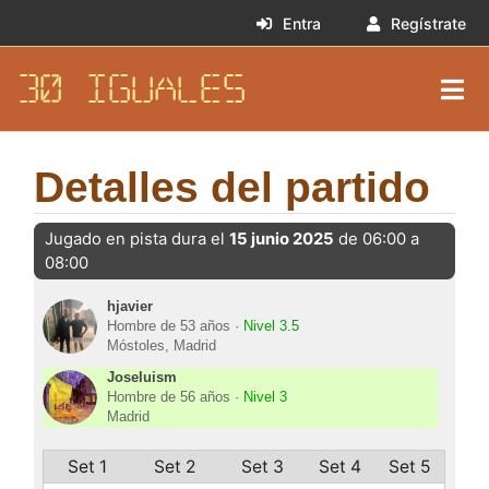
Entra
Regístrate
30 IGUALES
Detalles del partido
Jugado en pista dura el
15 junio 2025
de 06:00 a
08:00
hjavier
Hombre de 53 años ·
Nivel 3.5
Móstoles, Madrid
Joseluism
Hombre de 56 años ·
Nivel 3
Madrid
Set 1
Set 2
Set 3
Set 4
Set 5