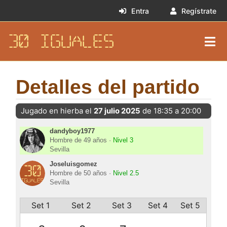
Entra
Regístrate
30 IGUALES
Detalles del partido
Jugado en hierba el
27 julio 2025
de 18:35 a 20:00
dandyboy1977
Hombre de 49 años ·
Nivel 3
Sevilla
Joseluisgomez
Hombre de 50 años ·
Nivel 2.5
Sevilla
Set 1
Set 2
Set 3
Set 4
Set 5