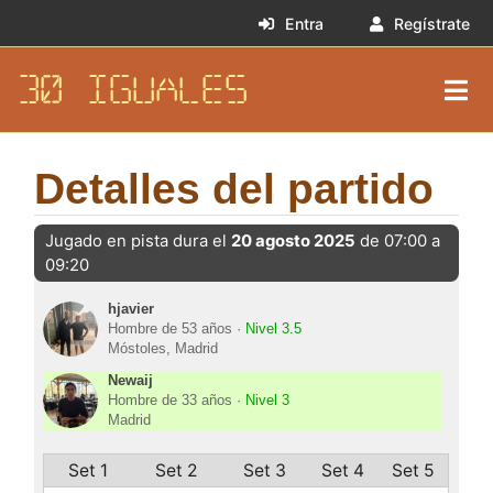
Entra
Regístrate
30 IGUALES
Detalles del partido
Jugado en pista dura el
20 agosto 2025
de 07:00 a
09:20
hjavier
Hombre de 53 años ·
Nivel 3.5
Móstoles, Madrid
Newaij
Hombre de 33 años ·
Nivel 3
Madrid
Set 1
Set 2
Set 3
Set 4
Set 5