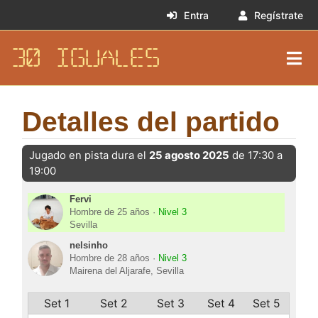
Entra
Regístrate
30 IGUALES
Detalles del partido
Jugado en pista dura el
25 agosto 2025
de 17:30 a
19:00
Fervi
Hombre de 25 años ·
Nivel 3
Sevilla
nelsinho
Hombre de 28 años ·
Nivel 3
Mairena del Aljarafe, Sevilla
Set 1
Set 2
Set 3
Set 4
Set 5