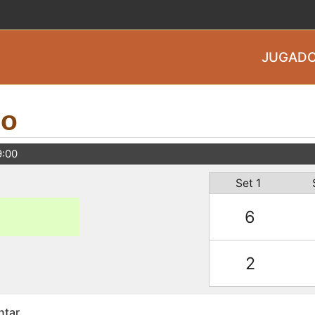
JUGADO
do
9:00
Set 1
6
2
ntar