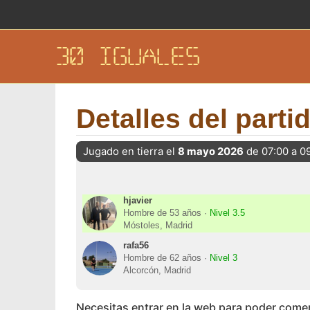
30 IGUALES
Detalles del parti
Jugado en tierra el
8 mayo 2026
de 07:00 a 0
hjavier
Hombre de 53 años ·
Nivel 3.5
Móstoles, Madrid
rafa56
Hombre de 62 años ·
Nivel 3
Alcorcón, Madrid
Necesitas entrar en la web para poder come