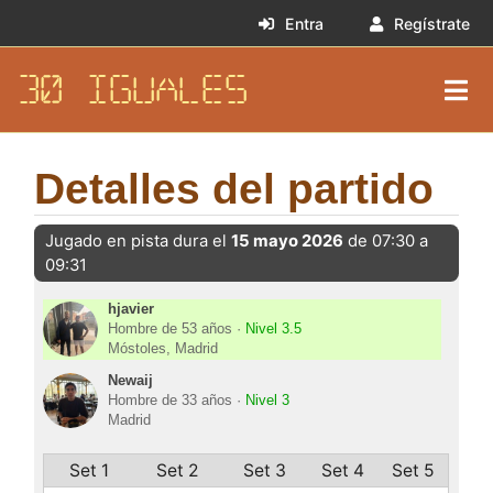
Entra
Regístrate
30 IGUALES
Detalles del partido
Jugado en pista dura el
15 mayo 2026
de 07:30 a
09:31
hjavier
Hombre de 53 años ·
Nivel 3.5
Móstoles, Madrid
Newaij
Hombre de 33 años ·
Nivel 3
Madrid
Set 1
Set 2
Set 3
Set 4
Set 5