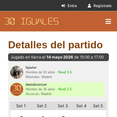
Entra
Regístrate
30 IGUALES
Detalles del partido
Jugado en tierra el
14 mayo 2026
de 15:00 a 17:00
hjavier
Hombre de 53 años ·
Nivel 3.5
Móstoles, Madrid
danialcorcon
Hombre de 36 años ·
Nivel 2.5
Alcorcón, Madrid
Set 1
Set 2
Set 3
Set 4
Set 5