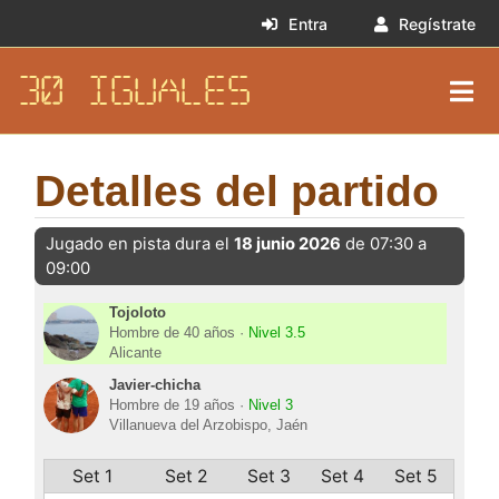
Entra
Regístrate
30 IGUALES
Detalles del partido
Jugado en pista dura el
18 junio 2026
de 07:30 a
09:00
Tojoloto
Hombre de 40 años ·
Nivel 3.5
Alicante
Javier-chicha
Hombre de 19 años ·
Nivel 3
Villanueva del Arzobispo, Jaén
Set 1
Set 2
Set 3
Set 4
Set 5