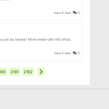
0
hace 6 días
o por las tardes? Nivel medio-alto (40 años).
2
hace 6 días
180
2181
2182