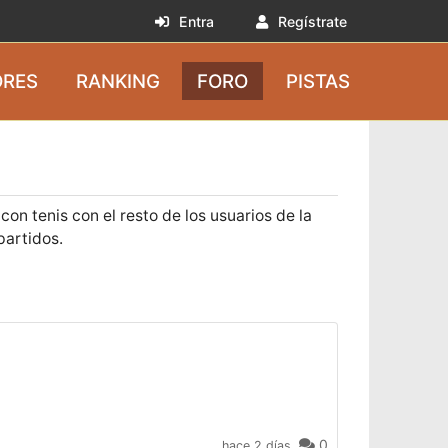
Entra
Regístrate
RES
RANKING
FORO
PISTAS
on tenis con el resto de los usuarios de la
partidos.
0
hace 2 días