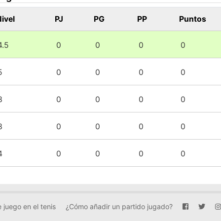
ivel
PJ
PG
PP
Puntos
4.5
0
0
0
0
5
0
0
0
0
3
0
0
0
0
3
0
0
0
0
4
0
0
0
0
 juego en el tenis
¿Cómo añadir un partido jugado?