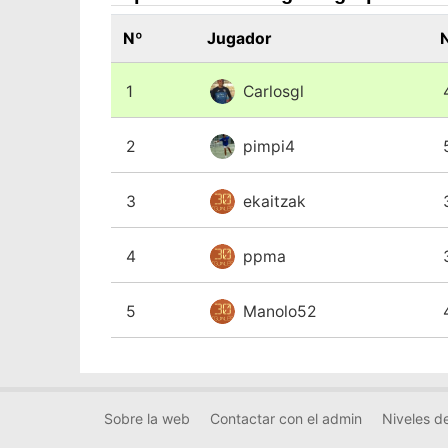
Nº
Jugador
N
1
Carlosgl
2
pimpi4
3
ekaitzak
4
ppma
5
Manolo52
Sobre la web
Contactar con el admin
Niveles de