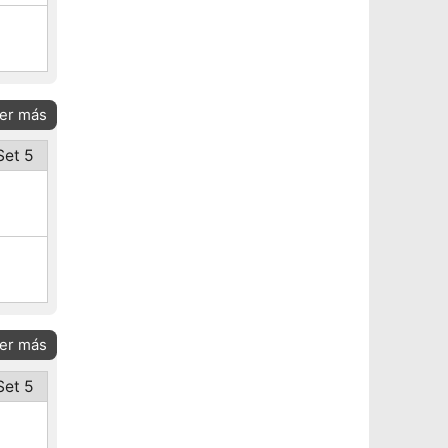
er más
Set 5
er más
Set 5