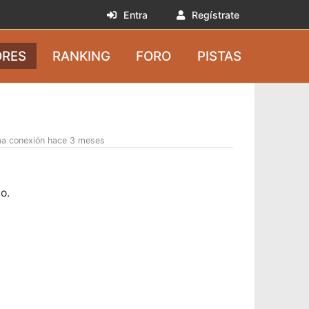
Entra
Regístrate
RES
RANKING
FORO
PISTAS
ma conexión hace 3 meses
o.