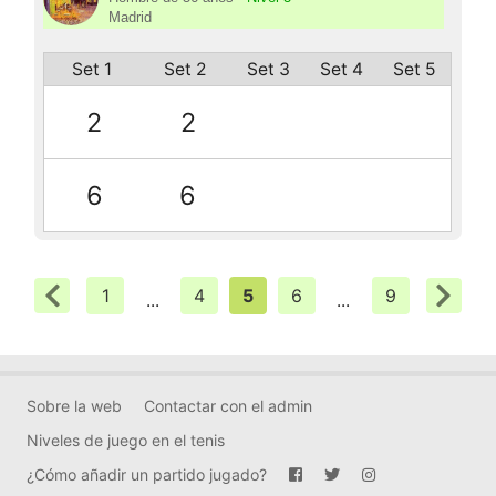
Madrid
Set 1
Set 2
Set 3
Set 4
Set 5
2
2
6
6
1
4
5
6
9
...
...
Sobre la web
Contactar con el admin
Niveles de juego en el tenis
¿Cómo añadir un partido jugado?