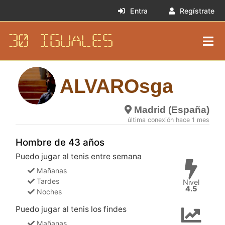
Entra
Regístrate
30 IGUALES
ALVAROsga
Madrid (España)
última conexión hace 1 mes
Hombre de 43 años
Puedo jugar al tenis entre semana
Mañanas
Tardes
Nivel
4.5
Noches
Puedo jugar al tenis los findes
Mañanas