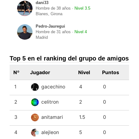
dani33
Hombre de 38 años ·
Nivel 3.5
Blanes, Girona
Pedro-Jauregui
Hombre de 31 años ·
Nivel 4
Madrid
Top 5 en el ranking del grupo de amigos
Nº
Jugador
Nivel
Puntos
1
gacechino
4
0
2
celitron
2
0
3
anitamari
1.5
0
4
alejleon
5
0