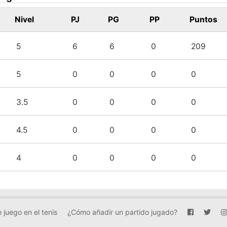
Nivel
PJ
PG
PP
Puntos
5
6
6
0
209
5
0
0
0
0
3.5
0
0
0
0
4.5
0
0
0
0
4
0
0
0
0
 juego en el tenis
¿Cómo añadir un partido jugado?