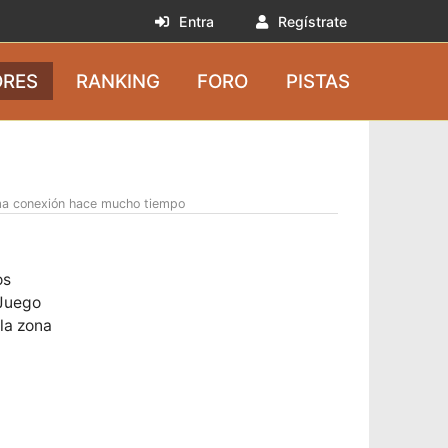
Entra
Regístrate
RES
RANKING
FORO
PISTAS
ma conexión hace mucho tiempo
os
 Juego
la zona