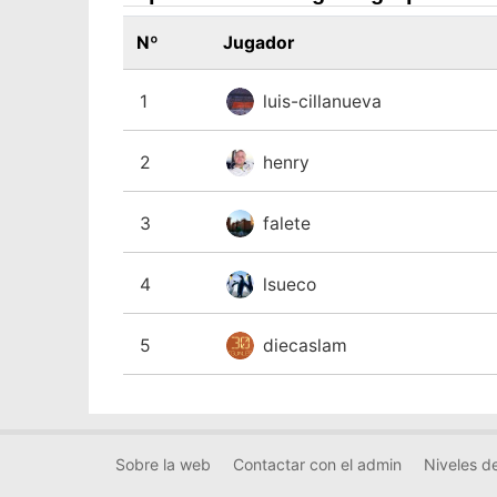
Nº
Jugador
1
luis-cillanueva
2
henry
3
falete
4
lsueco
5
diecaslam
Sobre la web
Contactar con el admin
Niveles de