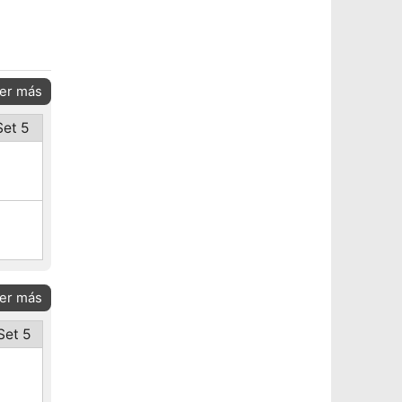
er más
Set 5
er más
Set 5