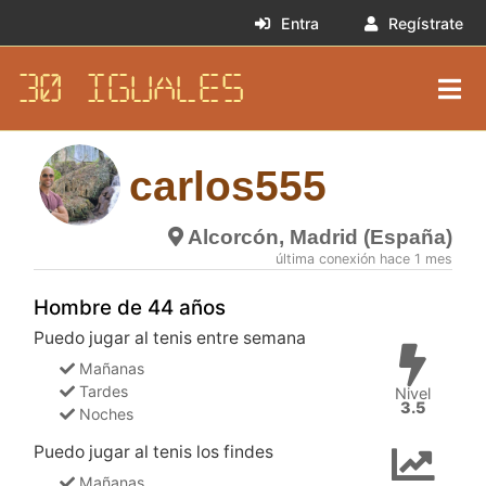
Entra
Regístrate
30 IGUALES
carlos555
Alcorcón, Madrid (España)
última conexión hace 1 mes
Hombre de 44 años
Puedo jugar al tenis entre semana
Mañanas
Tardes
Nivel
3.5
Noches
Puedo jugar al tenis los findes
Mañanas