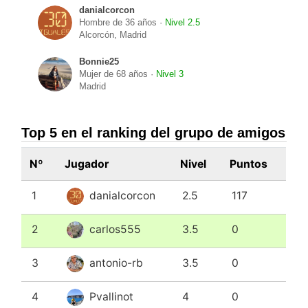
danialcorcon
Hombre de 36 años ·
Nivel 2.5
Alcorcón, Madrid
Bonnie25
Mujer de 68 años ·
Nivel 3
Madrid
Top 5 en el ranking del grupo de amigos
Nº
Jugador
Nivel
Puntos
1
danialcorcon
2.5
117
2
carlos555
3.5
0
3
antonio-rb
3.5
0
4
Pvallinot
4
0