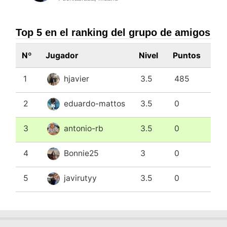
Top 5 en el ranking del grupo de amigos
Nº
Jugador
Nivel
Puntos
1
hjavier
3.5
485
2
eduardo-mattos
3.5
0
3
antonio-rb
3.5
0
4
Bonnie25
3
0
5
javirutyy
3.5
0