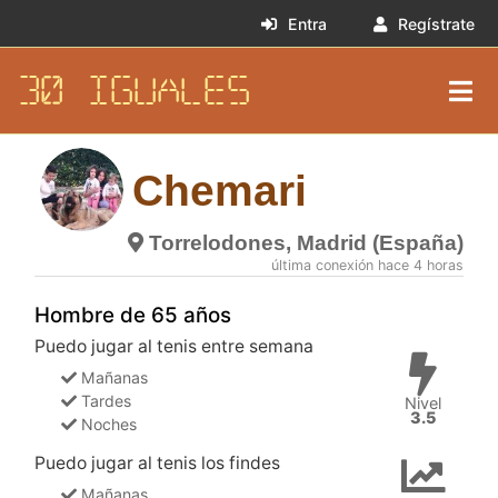
Entra
Regístrate
30 IGUALES
Chemari
Torrelodones, Madrid (España)
última conexión hace 4 horas
Hombre de 65 años
Puedo jugar al tenis entre semana
Mañanas
Tardes
Nivel
3.5
Noches
Puedo jugar al tenis los findes
Mañanas