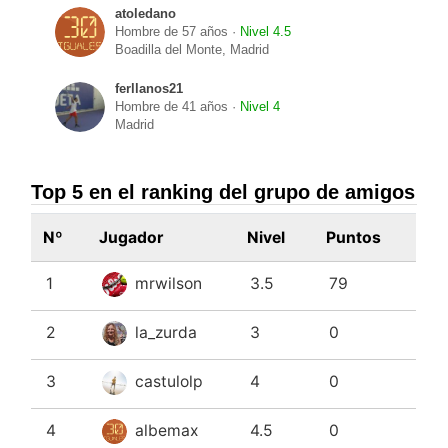
atoledano
Hombre de 57 años ·
Nivel 4.5
Boadilla del Monte, Madrid
ferllanos21
Hombre de 41 años ·
Nivel 4
Madrid
Top 5 en el ranking del grupo de amigos
Nº
Jugador
Nivel
Puntos
1
mrwilson
3.5
79
2
la_zurda
3
0
3
castulolp
4
0
4
albemax
4.5
0