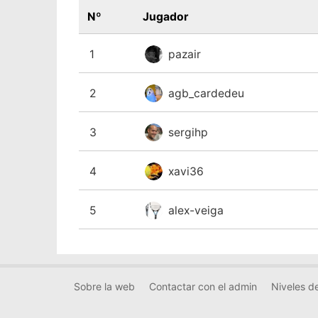
Nº
Jugador
1
pazair
2
agb_cardedeu
3
sergihp
4
xavi36
5
alex-veiga
Sobre la web
Contactar con el admin
Niveles de