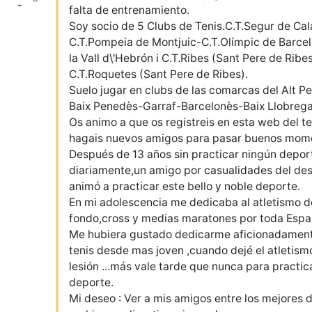
-
falta de entrenamiento.
Soy socio de 5 Clubs de Tenis.C.T.Segur de Cala
C.T.Pompeia de Montjuic-C.T.Olímpic de Barce
la Vall d\'Hebrón i C.T.Ribes (Sant Pere de Ribes)
C.T.Roquetes (Sant Pere de Ribes).
Suelo jugar en clubs de las comarcas del Alt P
Baix Penedès-Garraf-Barcelonès-Baix Llobrega
Os animo a que os registreis en esta web del te
hagais nuevos amigos para pasar buenos mome
Después de 13 años sin practicar ningún depor
diariamente,un amigo por casualidades del de
animó a practicar este bello y noble deporte.
En mi adolescencia me dedicaba al atletismo d
fondo,cross y medias maratones por toda Espa
Me hubiera gustado dedicarme aficionadament
tenis desde mas joven ,cuando dejé el atletism
lesión ...más vale tarde que nunca para practic
deporte.
Mi deseo : Ver a mis amigos entre los mejores 