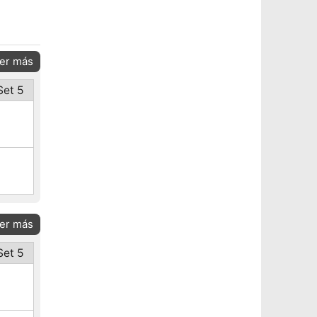
er más
Set 5
er más
Set 5