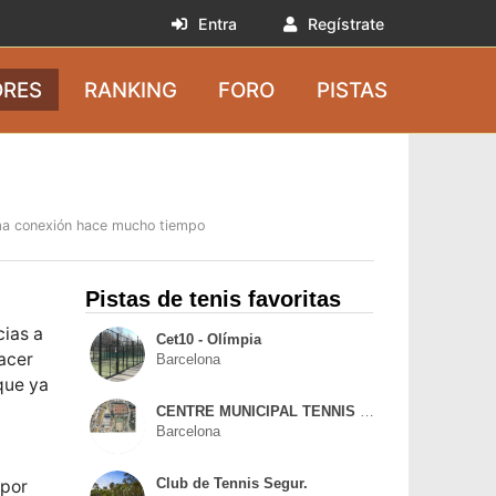
Entra
Regístrate
RES
RANKING
FORO
PISTAS
ma conexión hace mucho tiempo
Pistas de tenis favoritas
cias a
Cet10 - Olímpia
acer
Barcelona
que ya
CENTRE MUNICIPAL TENNIS VALL D HEBRON
Barcelona
,por
Club de Tennis Segur.