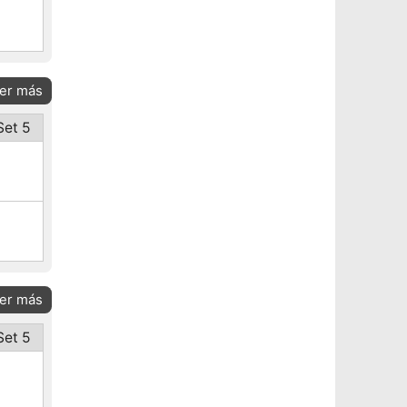
er más
Set 5
er más
Set 5