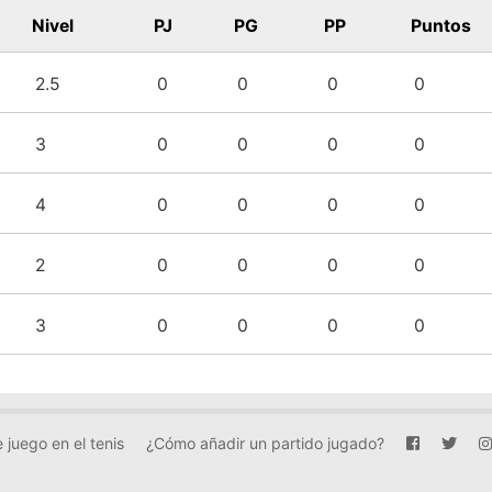
Nivel
PJ
PG
PP
Puntos
2.5
0
0
0
0
3
0
0
0
0
4
0
0
0
0
2
0
0
0
0
3
0
0
0
0
 juego en el tenis
¿Cómo añadir un partido jugado?