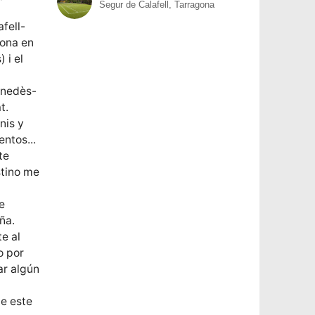
Segur de Calafell, Tarragona
fell-
lona en
 i el
enedès-
t.
nis y
ntos...
te
stino me
e
ña.
e al
o por
ar algún
de este