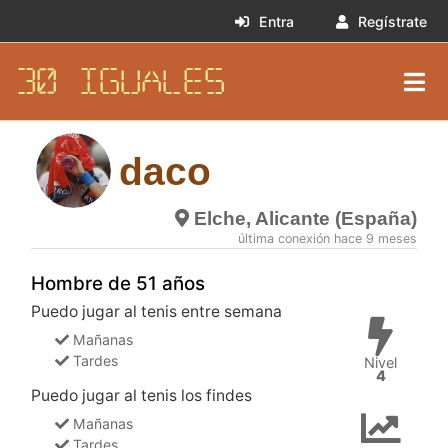
Entra
Regístrate
30 IGUALES
daco
Elche, Alicante (España)
última conexión hace 9 meses
Hombre de 51 años
Puedo jugar al tenis entre semana
Mañanas
Tardes
Nivel
4
Puedo jugar al tenis los findes
Mañanas
Tardes