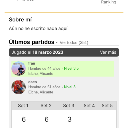
Ranking
-
Sobre mí
Aún no he escrito nada aquí.
Últimos partidos ·
Ver todos (351)
Jugado el
18 marzo 2023
Ver más
fran
Hombre de 44 años ·
Nivel 3.5
Elche, Alicante
daco
Hombre de 51 años ·
Nivel 3
Elche, Alicante
Set 1
Set 2
Set 3
Set 4
Set 5
6
6
3