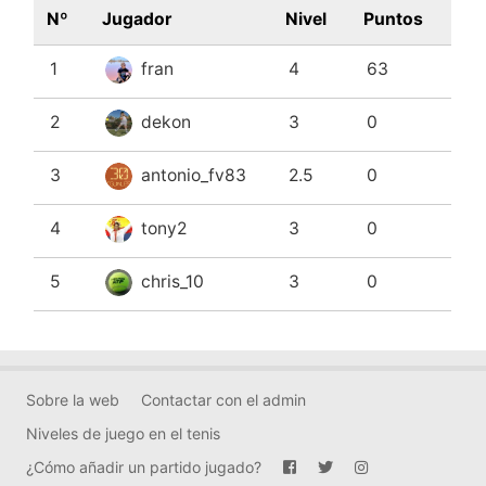
Nº
Jugador
Nivel
Puntos
1
fran
4
63
2
dekon
3
0
3
antonio_fv83
2.5
0
4
tony2
3
0
5
chris_10
3
0
Sobre la web
Contactar con el admin
Niveles de juego en el tenis
¿Cómo añadir un partido jugado?