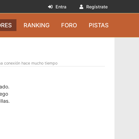
Entra
Regístrate
RES
RANKING
FORO
PISTAS
ma conexión hace mucho tiempo
tado.
uego
llas.