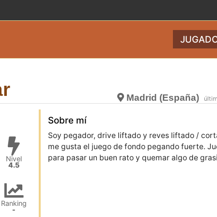
JUGADO
ar
Madrid (España)
últi
Sobre mí
Soy pegador, drive liftado y reves liftado / cor
me gusta el juego de fondo pegando fuerte. J
para pasar un buen rato y quemar algo de grasi
Nivel
4.5
Ranking
-