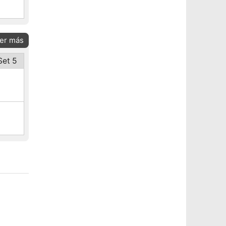
er más
Set 5