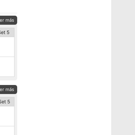
er más
Set 5
er más
Set 5