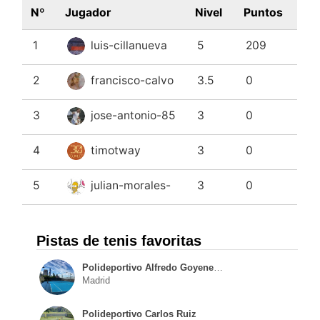
Nº
Jugador
Nivel
Puntos
1
luis-cillanueva
5
209
2
francisco-calvo
3.5
0
3
jose-antonio-85
3
0
4
timotway
3
0
5
julian-morales-
3
0
Pistas de tenis favoritas
Polideportivo Alfredo Goyeneche
Madrid
Polideportivo Carlos Ruiz