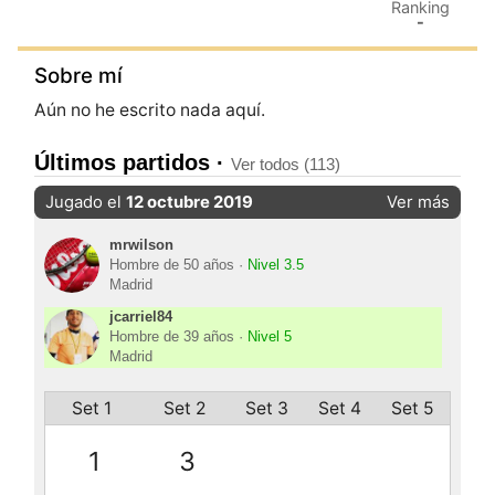
Ranking
-
Sobre mí
Aún no he escrito nada aquí.
Últimos partidos ·
Ver todos (113)
Jugado el
12 octubre 2019
Ver más
mrwilson
Hombre de 50 años ·
Nivel 3.5
Madrid
jcarriel84
Hombre de 39 años ·
Nivel 5
Madrid
Set 1
Set 2
Set 3
Set 4
Set 5
1
3