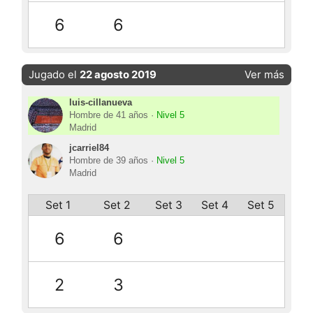
6
6
Jugado el
22 agosto 2019
Ver más
luis-cillanueva
Hombre de 41 años ·
Nivel 5
Madrid
jcarriel84
Hombre de 39 años ·
Nivel 5
Madrid
Set 1
Set 2
Set 3
Set 4
Set 5
6
6
2
3