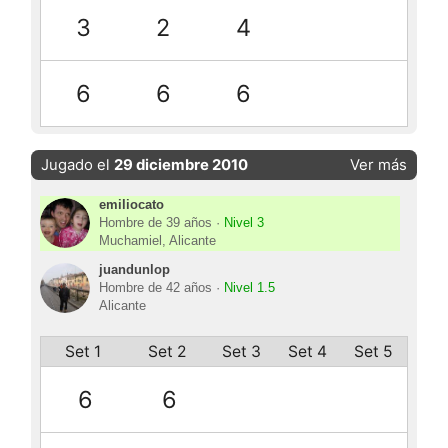
3
2
4
6
6
6
Jugado el
29 diciembre 2010
Ver más
emiliocato
Hombre de 39 años ·
Nivel 3
Muchamiel, Alicante
juandunlop
Hombre de 42 años ·
Nivel 1.5
Alicante
Set 1
Set 2
Set 3
Set 4
Set 5
6
6