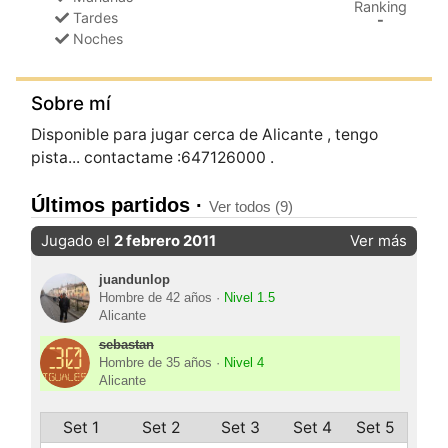
Ranking
Tardes
-
Noches
Sobre mí
Disponible para jugar cerca de Alicante , tengo
pista... contactame :647126000 .
Últimos partidos ·
Ver todos (9)
Jugado el
2 febrero 2011
Ver más
juandunlop
Hombre de 42 años ·
Nivel 1.5
Alicante
sebastan
Hombre de 35 años ·
Nivel 4
Alicante
Set 1
Set 2
Set 3
Set 4
Set 5