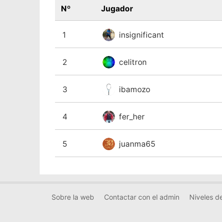
Nº
Jugador
1
insignificant
2
celitron
3
ibamozo
4
fer_her
5
juanma65
Sobre la web
Contactar con el admin
Niveles de