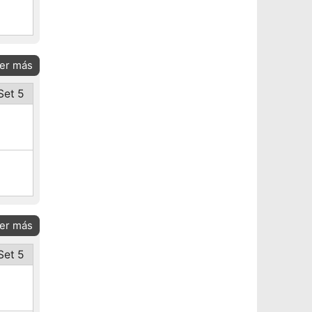
er más
Set 5
er más
Set 5