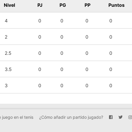
Nivel
PJ
PG
PP
Puntos
4
0
0
0
0
2
0
0
0
0
2.5
0
0
0
0
3.5
0
0
0
0
3
0
0
0
0
 juego en el tenis
¿Cómo añadir un partido jugado?