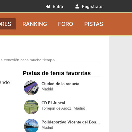
Entra
Regístrate
RES
RANKING
FORO
PISTAS
ma conexión hace mucho tiempo
Pistas de tenis favoritas
iendo
Ciudad de la raqueta
Madrid
CD El Juncal
Torrejón de Ardoz, Madrid
Polideportivo Vicente del Bosque
Madrid